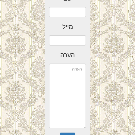
מייל
הערה